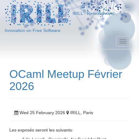
IRILL - Research and
Innovation on Free Software
Toggle
naviga
OCaml Meetup Février
2026
Wed 25 February 2026
IRILL, Paris
Les exposés seront les suivants: