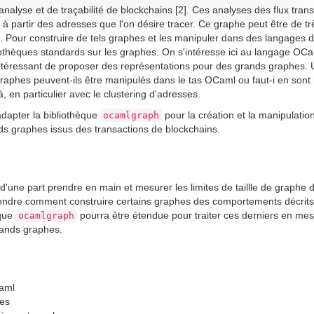
'analyse et de traçabilité de blockchains [2]. Ces analyses des flux tran
 à partir des adresses que l'on désire tracer. Ce graphe peut être de t
s. Pour construire de tels graphes et les manipuler dans des langages 
iothèques standards sur les graphes. On s'intéresse ici au langage OCam
 intéressant de proposer des représentations pour des grands graphes.
aphes peuvent-ils être manipulés dans le tas OCaml ou faut-i en sont l
en particulier avec le clustering d'adresses.
dapter la bibliothèque
pour la création et la manipulatio
ocamlgraph
ds graphes issus des transactions de blockchains.
d'une part prendre en main et mesurer les limites de taillle de graphe d
endre comment construire certains graphes des comportements décrits
èque
pourra être étendue pour traiter ces derniers en me
ocamlgraph
grands graphes.
aml
hes