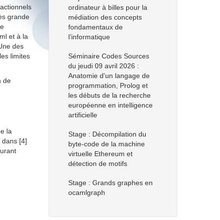
sactionnels
ordinateur à billes pour la
rès grande
médiation des concepts
de
fondamentaux de
l et à la
l’informatique
 Une des
es limites
Séminaire Codes Sources
du jeudi 09 avril 2026 :
Anatomie d'un langage de
n de
programmation, Prolog et
les débuts de la recherche
européenne en intelligence
artificielle
e la
Stage : Décompilation du
 dans [4]
byte-code de la machine
surant
virtuelle Ethereum et
détection de motifs
Stage : Grands graphes en
ocamlgraph